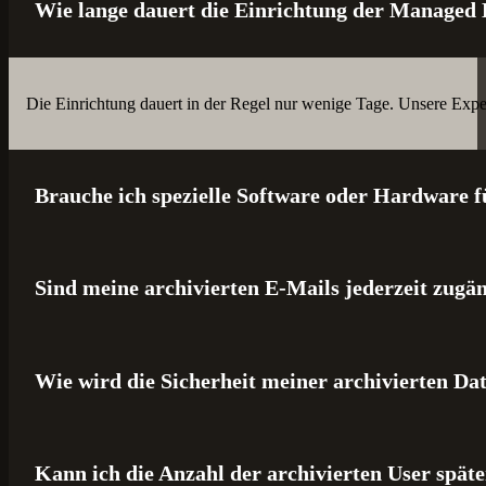
Wie lange dauert die Einrichtung der Managed
Die Einrichtung dauert in der Regel nur wenige Tage. Unsere Exper
Brauche ich spezielle Software oder Hardware f
Sind meine archivierten E-Mails jederzeit zugä
Nein, alles wird von uns bereitgestellt. Unsere Lösung ist vollständ
Wie wird die Sicherheit meiner archivierten Da
Ja, Sie können jederzeit und von überall auf Ihre archivierten E-M
Kann ich die Anzahl der archivierten User spät
Unsere Archivierungslösung erfüllt höchste Sicherheitsstandards.