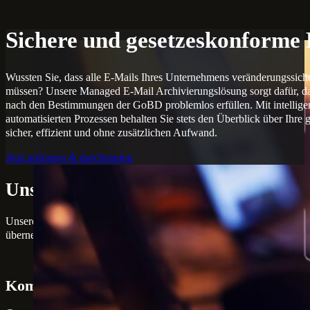
Sichere und gesetzeskonforme
Wussten Sie, dass alle E-Mails Ihres Unternehmens veränderungssicher
müssen? Unsere Managed E-Mail Archivierungslösung sorgt dafür, das
nach den Bestimmungen der GoBD problemlos erfüllen. Mit intellig
automatisierten Prozessen behalten Sie stets den Überblick über Ih
sicher, effizient und ohne zusätzlichen Aufwand.
Jetzt anfragen & durchstarten
Unsere Managed E-Mail Archivierung 
Unsere Managed E-Mail Archivierung bietet Ihnen eine umfassende Lö
übernehmen wir alle Schritte, sodass Sie sich auf Ihr Kerngeschäft k
Komplettlösung zum monatlichen Festpreis