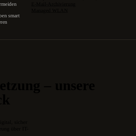
ermeiden
E-Mail-Archivierung
Managed WLAN
ben smart
eren
etzung – unsere
ck
gital, sicher
rung über IT-