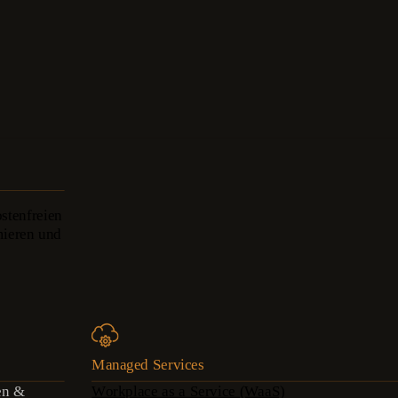
stenfreien
mieren und
Managed Services
en &
Workplace as a Service (WaaS)