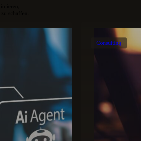
timieren,
 zu schaffen.
Consulting