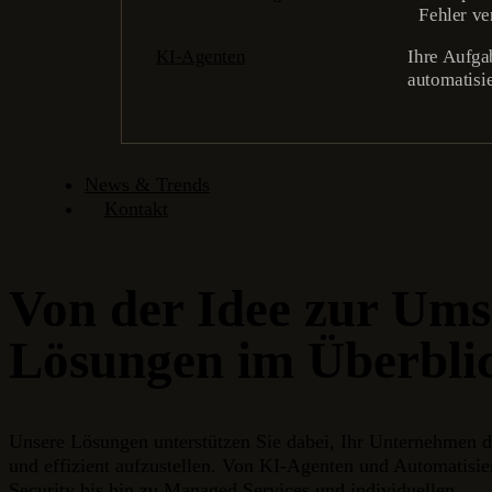
Fehler v
KI-Agenten
Ihre Aufga
automatisi
News & Trends
Kontakt
Von der Idee zur Ums
Lösungen im Überbli
Unsere Lösungen unterstützen Sie dabei, Ihr Unternehmen di
und effizient aufzustellen. Von KI-Agenten und Automatisie
Security bis hin zu Managed Services und individuellen