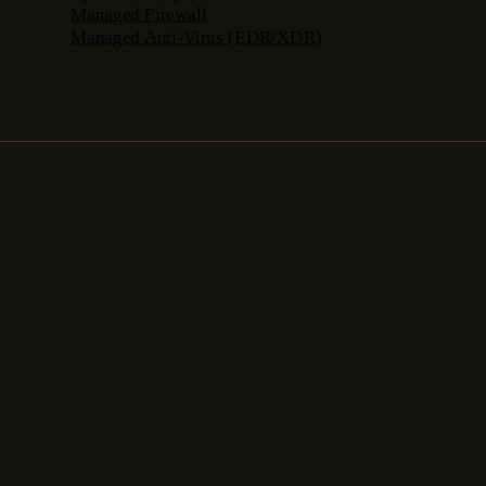
Managed Firewall
Managed Anti-Virus (EDR/XDR)