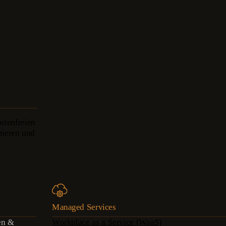
stenfreien
mieren und
Managed Services
en &
Workplace as a Service (WaaS)