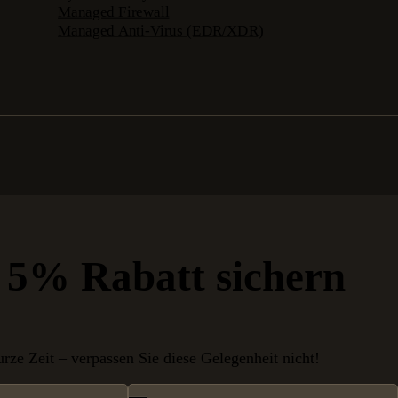
Managed Firewall
Managed Anti-Virus (EDR/XDR)
t 5% Rabatt sichern
urze Zeit – verpassen Sie diese Gelegenheit nicht!