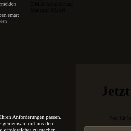
ermeiden
E-Mail-Archivierung
Managed WLAN
ben smart
eren
Jetz
 Ihren Anforderungen passen.
Nur für k
ie gemeinsam mit uns den
Section
d erfolgreicher zu machen.