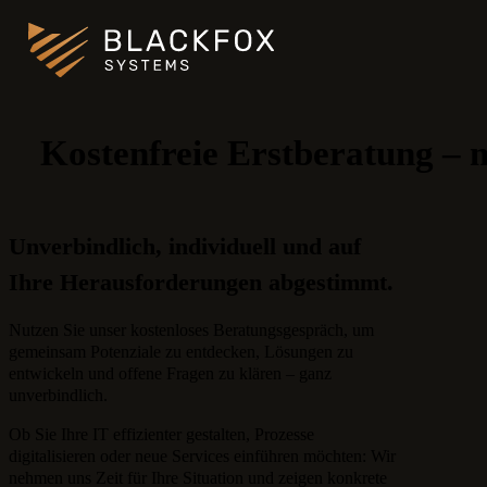
Kostenfreie Erstberatung – 
Unverbindlich, individuell und auf
Ihre Herausforderungen abgestimmt.
Nutzen Sie unser kostenloses Beratungsgespräch, um
gemeinsam Potenziale zu entdecken, Lösungen zu
entwickeln und offene Fragen zu klären – ganz
unverbindlich.
Ob Sie Ihre IT effizienter gestalten, Prozesse
digitalisieren oder neue Services einführen möchten: Wir
nehmen uns Zeit für Ihre Situation und zeigen konkrete