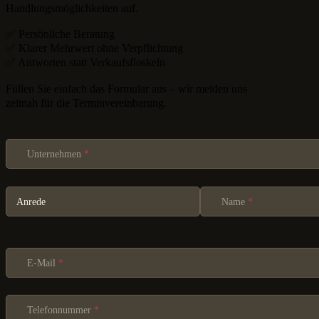
Handlungsmöglichkeiten auf.
✅ Persönliche Beratung
✅ Klarer Mehrwert ohne Verpflichtung
✅ Antworten statt Verkaufsfloskeln
Füllen Sie einfach das Formular aus – wir melden uns
zeitnah für die Terminvereinbarung.
Section
Unternehmen
*
Name
*
E-Mail
*
Telefonnummer
*